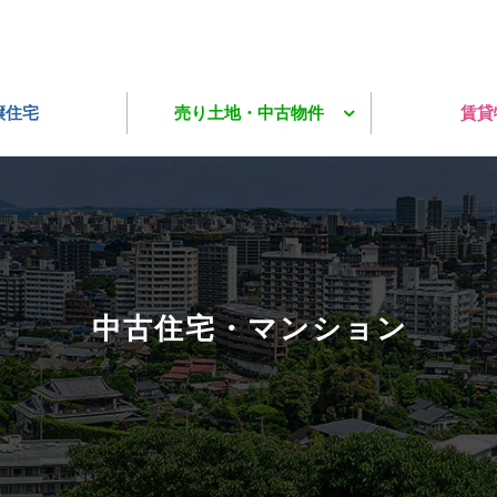
住宅・マンション
事務所・工場
住宅用地
事業用地
事業所
住宅
譲住宅
売り土地・中古物件
賃貸
住宅・マンション
事務所・工場
住宅用地
事業用地
事業所
住宅
中古住宅・マンション